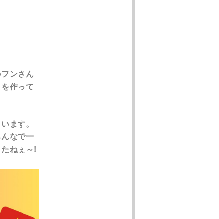
のフンさん
トを作って
ています。
みんなで一
たねぇ～!