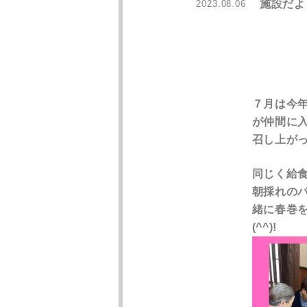
施設だよ
2023.08.06
７月は今
が仲間に
召し上が
同じく給
朝採れの
緒に春巻
(^^)!