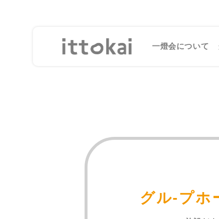
一燈会について
グル-プ