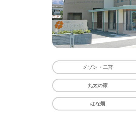
メゾン・二宮
丸太の家
はな畑