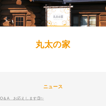
丸太の家
ニュース
Q＆A お応えします③✨