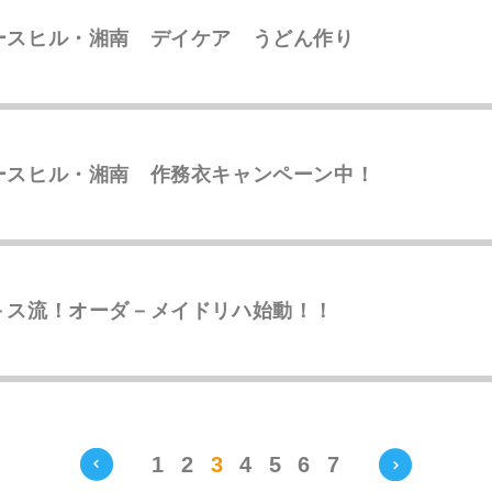
ースヒル・湘南 デイケア うどん作り
ースヒル・湘南 作務衣キャンペーン中！
－ス流！オーダ－メイドリハ始動！！
1
2
3
4
5
6
7